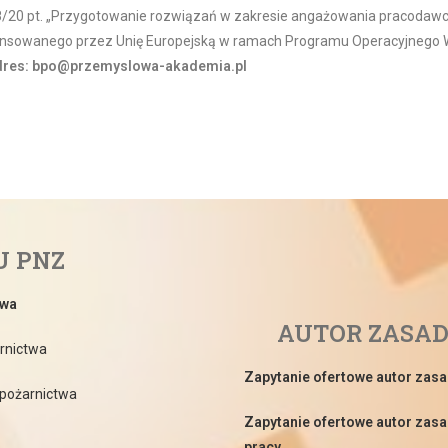
/20 pt. „Przygotowanie rozwiązań w zakresie angażowania pracodawc
inansowanego przez Unię Europejską w ramach Programu Operacyjnego
 adres: bpo@przemyslowa-akademia.pl
U PNZ
twa
AUTOR ZASAD
arnictwa
Zapytanie ofertowe autor zasa
 pożarnictwa
Zapytanie ofertowe autor zasad
pracy