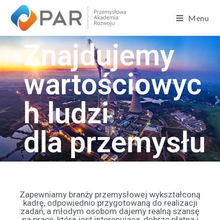
Menu
Znajdujemy
wartościowyc
h ludzi
dla przemysłu
Zapewniamy branży przemysłowej wykształconą
kadrę, odpowiednio przygotowaną do realizacji
zadań, a młodym osobom dajemy realną szansę
na pracę, która jest interesująca, dobrze płatna i