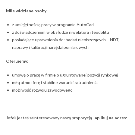
Mile widziane osoby:
z umiejętnością pracy w programie AutoCad
z doświadczeniem w obsłudze niwelatora i teodolitu
posiadające uprawnienia do: badań nieniszczących – NDT,
naprawy i kalibracji narzędzi pomiarowych
Oferujemy:
umowę o pracę w firmie o ugruntowanej pozycji rynkowej
miłą atmosferę i stabilne warunki zatrudnienia
możliwość rozwoju zawodowego
Jeżeli jesteś zainteresowany naszą propozycją
aplikuj na adres: