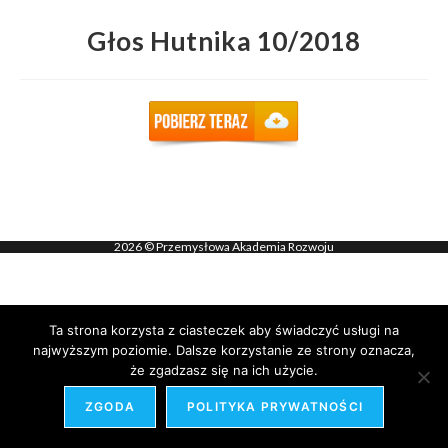
Głos Hutnika 10/2018
2026 © Przemysłowa Akademia Rozwoju
Ta strona korzysta z ciasteczek aby świadczyć usługi na
najwyższym poziomie. Dalsze korzystanie ze strony oznacza,
że zgadzasz się na ich użycie.
ZGODA
POLITYKA PRYWATNOŚCI